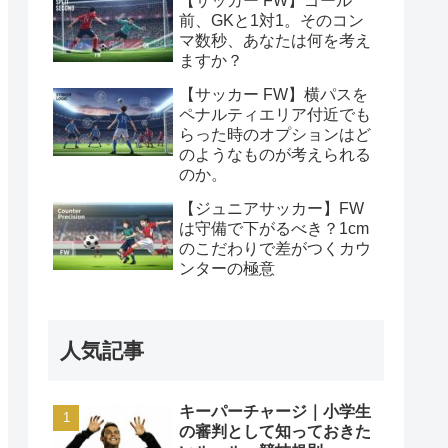
【サッカー FW】ゴール
前、GKと1対1。そのコン
マ数秒、あなたは何を考え
ますか？
【サッカー FW】横パスを
ペナルティエリア付近でも
らった時のオプションはど
のようなものが考えられる
のか。
【ジュニアサッカー】FW
は守備で下がるべき？1cm
のこだわりで差がつくカウ
ンターの極意
人気記事
キーパーチャージ｜小学生
の審判として知っておきた