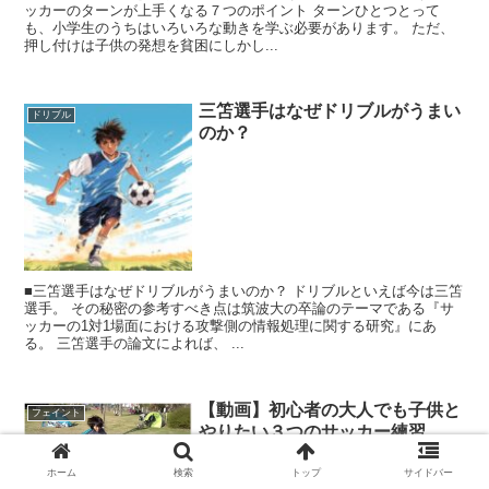
ッカーのターンが上手くなる７つのポイント ターンひとつとって
も、小学生のうちはいろいろな動きを学ぶ必要があります。 ただ、
押し付けは子供の発想を貧困にしかし...
三笘選手はなぜドリブルがうまい
ドリブル
のか？
■三笘選手はなぜドリブルがうまいのか？ ドリブルといえば今は三笘
選手。 その秘密の参考すべき点は筑波大の卒論のテーマである『サ
ッカーの1対1場面における攻撃側の情報処理に関する研究』にあ
る。 三笘選手の論文によれば、 ...
【動画】初心者の大人でも子供と
フェイント
やりたい３つのサッカー練習
ホーム
検索
トップ
サイドバー