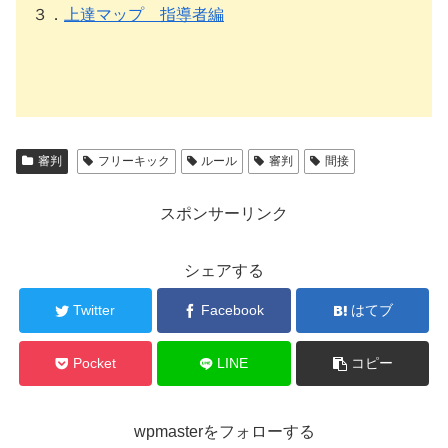
３．
上達マップ 指導者編
審判
フリーキック
ルール
審判
間接
スポンサーリンク
シェアする
Twitter
Facebook
はてブ
Pocket
LINE
コピー
wpmasterをフォローする