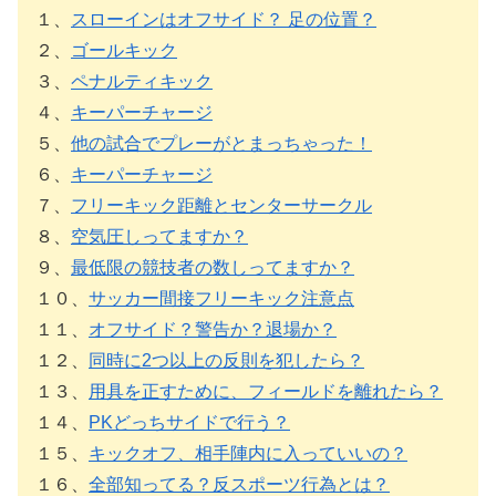
１、
スローインはオフサイド？ 足の位置？
２、
ゴールキック
３、
ペナルティキック
４、
キーパーチャージ
５、
他の試合でプレーがとまっちゃった！
６、
キーパーチャージ
７、
フリーキック距離とセンターサークル
８、
空気圧しってますか？
９、
最低限の競技者の数しってますか？
１０、
サッカー間接フリーキック注意点
１１、
オフサイド？警告か？退場か？
１２、
同時に2つ以上の反則を犯したら？
１３、
用具を正すために、フィールドを離れたら？
１４、
PKどっちサイドで行う？
１５、
キックオフ、相手陣内に入っていいの？
１６、
全部知ってる？反スポーツ行為とは？