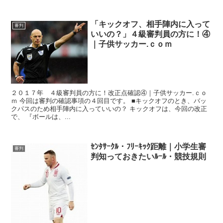
「キックオフ、相手陣内に入って
審判
いいの？」４級審判員の方に！④
｜子供サッカー.ｃｏｍ
２０１７年 ４級審判員の方に！改正点確認④｜子供サッカー.ｃｏ
ｍ 今回は審判の確認事項の４回目です。 ■キックオフのとき、バッ
クパスのため相手陣内に入っていいの？ キックオフは、今回の改正
で、 『ボールは、...
ｾﾝﾀｻｰｸﾙ・ﾌﾘｰｷｯｸ距離｜小学生審
審判
判知っておきたいﾙｰﾙ・競技規則