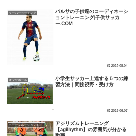
バルサの子供達のコーディネーシ
クーバーコーチング
ョントレーニング|子供サッカ
ー.COM
2019.08.04
小学生サッカー上達する５つの練
オフザボール
習方法｜間接視野・受け方
2019.06.07
アジリズムトレーニング
コーディネーショントレーニング
【agilhythm】の雰囲気が分かる
動画