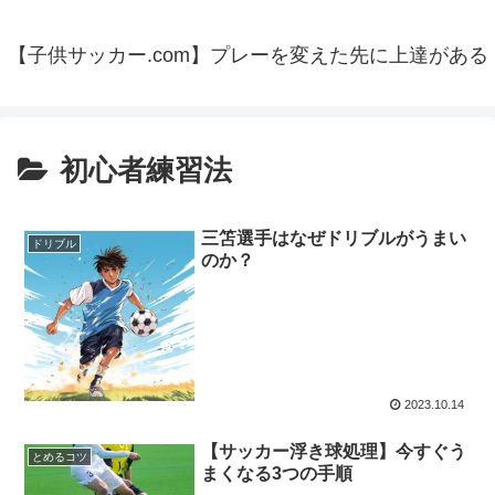
【子供サッカー.com】プレーを変えた先に上達がある
初心者練習法
三笘選手はなぜドリブルがうまい
ドリブル
のか？
2023.10.14
【サッカー浮き球処理】今すぐう
とめるコツ
まくなる3つの手順