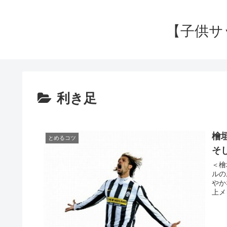
【子供サ
利き足
檜
とめるコツ
そ
＜檜
ルの
やか
上メ