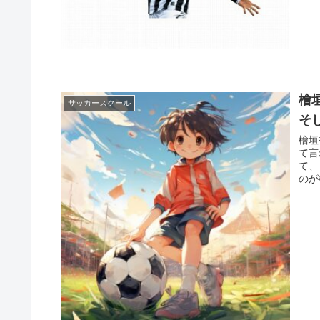
檜
サッカースクール
そ
檜垣
て言
て、
のが