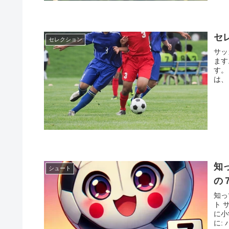
セ
セレクション
サッ
ます
す。
は、
知
シュート
の
知っ
ト 
に小
に: