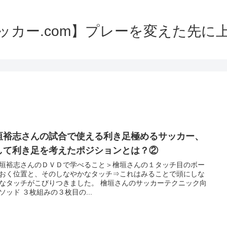
ッカー.com】プレーを変えた先に
垣裕志さんの試合で使える利き足極めるサッカー、
して利き足を考えたポジションとは？②
垣裕志さんのＤＶＤで学べること＞檜垣さんの１タッチ目のボー
おく位置と、そのしなやかなタッチ⇒これはみることで頭にしな
なタッチがこびりつきました。 檜垣さんのサッカーテクニック向
ソッド ３枚組みの３枚目の...