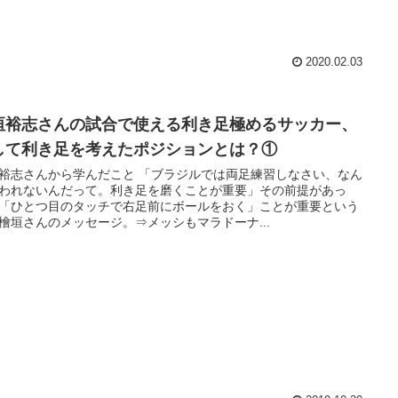
2020.02.03
垣裕志さんの試合で使える利き足極めるサッカー、
して利き足を考えたポジションとは？①
裕志さんから学んだこと 「ブラジルでは両足練習しなさい、なん
われないんだって。利き足を磨くことが重要」その前提があっ
「ひとつ目のタッチで右足前にボールをおく」ことが重要という
檜垣さんのメッセージ。⇒メッシもマラドーナ...