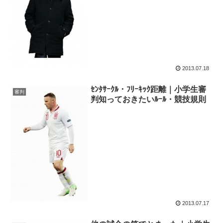
2013.07.18
ｾﾝﾀｻｰｸﾙ・ﾌﾘｰｷｯｸ距離｜小学生審
審判
判知っておきたいﾙｰﾙ・競技規則
2013.07.17