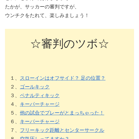
たかが、サッカーの審判ですが、
ウンチクをたれて、楽しみましょう！
☆審判のツボ☆
１、
スローインはオフサイド？ 足の位置？
２、
ゴールキック
３、
ペナルティキック
４、
キーパーチャージ
５、
他の試合でプレーがとまっちゃった！
６、
キーパーチャージ
７、
フリーキック距離とセンターサークル
８、
空気圧しってますか？