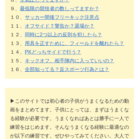
９、
最低限の競技者の数しってますか？
１０、
サッカー間接フリーキック注意点
１１、
オフサイド？警告か？退場か？
１２、
同時に2つ以上の反則を犯したら？
１３、
用具を正すために、フィールドを離れたら？
１４、
PKどっちサイドで行う？
１５、
キックオフ、相手陣内に入っていいの？
１６、
全部知ってる？反スポーツ行為とは？
▶このサイトでは初心者の子供がうまくなるための動
画をまとめてます。子供にとっては、まずはうまくな
る経験が必要です。うまくなればあとは勝手に一人で
練習をはじめます。そんなうまくなる経験に最適なの
が以下の練習です。ぜひやってみてください。大人で