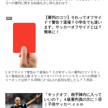
カーの審判に関する知識を少し持ち合わせて...
【審判のコツ】それってオフサイ
審判
ド？警告？退場？小学生でも迷い
ます。サッカーオフサイドとは？
簡単に！
1.オフサイド？警告か？退場か？ 2.少年サッカー審判のコツ 3.サッ
カー最低試合人数 4.サッカーキーパーチャージ 5.サッカーの間接フ
リーキックは何？ 6.同時に2つ以上の反則を犯したら？ 7.用具...
「キックオフ、相手陣内に入って
審判
いいの？」４級審判員の方に！④
｜子供サッカー.ｃｏｍ