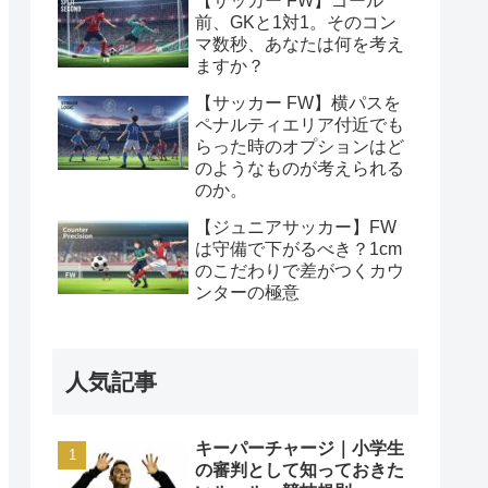
【サッカー FW】ゴール
前、GKと1対1。そのコン
マ数秒、あなたは何を考え
ますか？
【サッカー FW】横パスを
ペナルティエリア付近でも
らった時のオプションはど
のようなものが考えられる
のか。
【ジュニアサッカー】FW
は守備で下がるべき？1cm
のこだわりで差がつくカウ
ンターの極意
人気記事
キーパーチャージ｜小学生
の審判として知っておきた