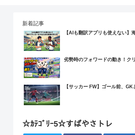
新着記事
【AIも翻訳アプリも使えない】
劣勢時のフォワードの動き！ク
【サッカー FW】ゴール前、G
☆ｶﾃｺﾞﾘｰ5☆すばやさトレ