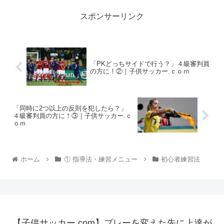
スポンサーリンク
「PKどっちサイドで行う？」４級審判員
の方に！②｜子供サッカー.ｃｏｍ
「同時に2つ以上の反則を犯したら？」
４級審判員の方に！③｜子供サッカー.ｃ
ｏｍ
ホーム
① 指導法・練習メニュー
初心者練習法
【子供サッカー.com】プレーを変えた先に上達が