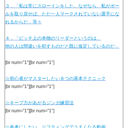
３．「私は常にスローインをした。なぜなら、私がボー
ルを取り戻せば、ただ一人マークされていない選手にな
れるからだ」等々
４．「ピッチ上の本物のリーダーというのは、
他の人は間違いを犯すものだと既に仮定しているのだ」
[br num=”1″][br num=”1″]
☆初心者がマスターしたい８つの基本テクニック
[br num=”1″][br num=”1″]
☆キープ力があがるジンガ練習法
[br num=”1″][br num=”1″]
☆参考にしたい、リフティングでうまくなる動画